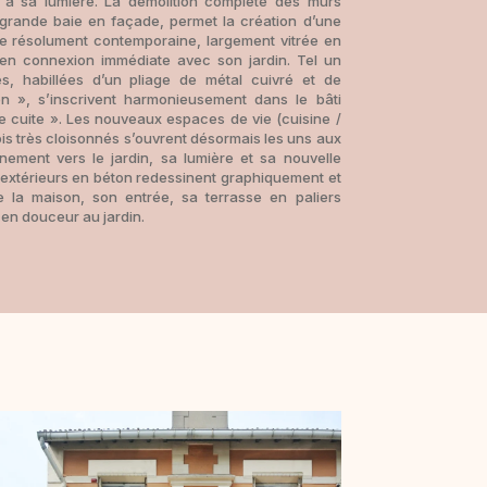
t à sa lumière. La démolition complète des murs
e grande baie en façade, permet la création d’une
ure résolument contemporaine, largement vitrée en
en connexion immédiate avec son jardin. Tel un
es, habillées d’un pliage de métal cuivré et de
n », s’inscrivent harmonieusement dans le bâti
re cuite ». Les nouveaux espaces de vie (cuisine /
is très cloisonnés s’ouvrent désormais les uns aux
inement vers le jardin, sa lumière et sa nouvelle
s extérieurs en béton redessinent graphiquement et
e la maison, son entrée, sa terrasse en paliers
 en douceur au jardin.