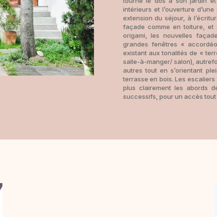
tourne le dos à son jardin e
intérieurs et l’ouverture d’un
extension du séjour, à l’écrit
façade comme en toiture, et 
origami, les nouvelles façad
grandes fenêtres « accordéo
existant aux tonalités de « ter
salle-à-manger/ salon), autrefo
autres tout en s’orientant ple
terrasse en bois. Les escalier
plus clairement les abords d
successifs, pour un accès tout