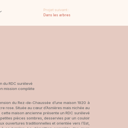
Projet suivant :
Dans les arbres
on du RDC surélevé
 en mission complète
xtension du Rez-de-Chaussée d’une maison 1920 à
 ocre rose. Située au cœur d’Asnières mais nichée au
, cette maison ancienne présente un RDC surélevé
petites pièces sombres, desservies par un couloir
x ouvertures traditionnelles et orientée vers l’Est,