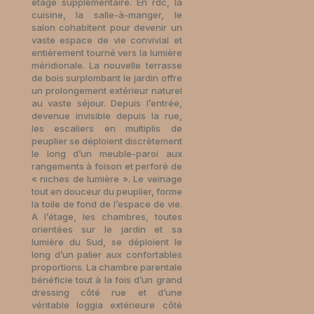
étage supplémentaire. En rdc, la
cuisine, la salle-à-manger, le
salon cohabitent pour devenir un
vaste espace de vie convivial et
entièrement tourné vers la lumière
méridionale. La nouvelle terrasse
de bois surplombant le jardin offre
un prolongement extérieur naturel
au vaste séjour. Depuis l’entrée,
devenue invisible depuis la rue,
les escaliers en multiplis de
peuplier se déploient discrètement
le long d’un meuble-paroi aux
rangements à foison et perforé de
« niches de lumière ». Le veinage
tout en douceur du peuplier, forme
la toile de fond de l’espace de vie.
A l’étage, les chambres, toutes
orientées sur le jardin et sa
lumière du Sud, se déploient le
long d’un palier aux confortables
proportions. La chambre parentale
bénéficie tout à la fois d’un grand
dressing côté rue et d’une
véritable loggia extérieure côté