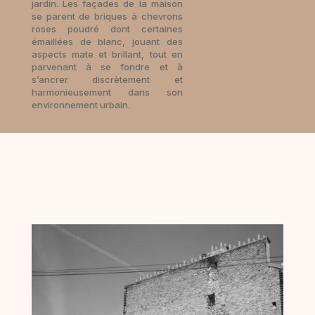
jardin. Les façades de la maison
se parent de briques à chevrons
roses poudré dont certaines
émaillées de blanc, jouant des
aspects mate et brillant, tout en
parvenant à se fondre et à
s’ancrer discrètement et
harmonieusement dans son
environnement urbain.