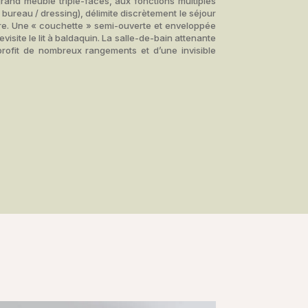
grand meuble triple-faces, aux fonctions multiples
bureau / dressing), délimite discrètement le séjour
e. Une « couchette » semi-ouverte et enveloppée
revisite le lit à baldaquin. La salle-de-bain attenante
 profit de nombreux rangements et d’une invisible