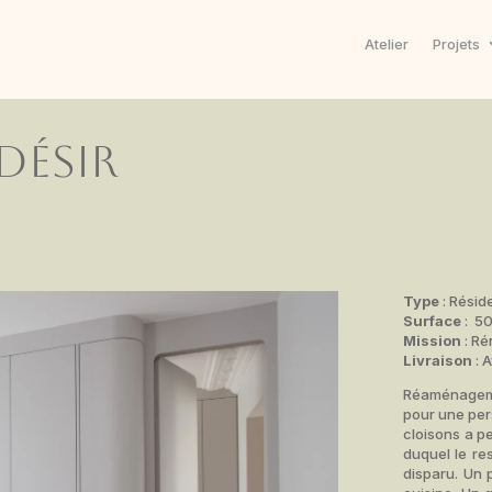
Atelier
Projets
désir
Type
: Réside
Surface
: 5
Mission
: Ré
Livraison
: A
Réaménagem
pour une pers
cloisons a p
duquel le re
disparu. Un 