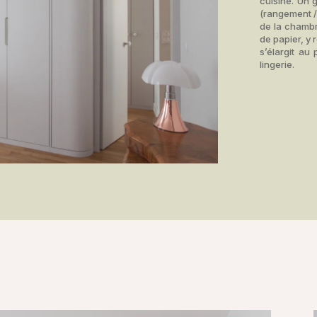
cuisine. Un 
(rangement / 
de la chambr
de papier, y 
s’élargit au
lingerie.