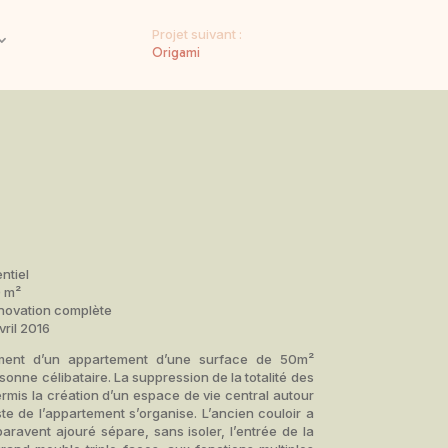
Projet suivant :
Origami
ntiel
0 m²
novation complète
vril 2016
ent d’un appartement d’une surface de 50m²
onne célibataire. La suppression de la totalité des
ermis la création d’un espace de vie central autour
ste de l’appartement s’organise. L’ancien couloir a
paravent ajouré sépare, sans isoler, l’entrée de la